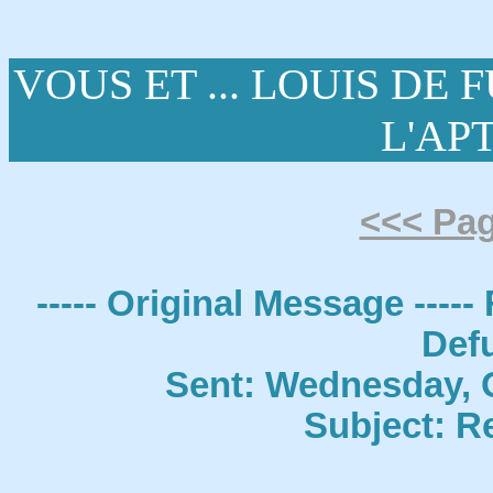
VOUS ET ... LOUIS DE
L'APTG
<<< Pag
----- Original Message --
Def
Sent: Wednesday, 
Subject: R