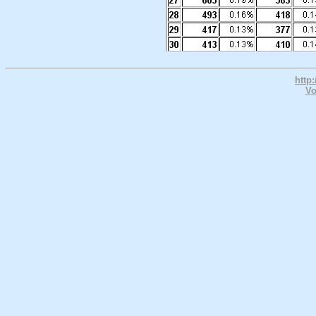
http
Vo